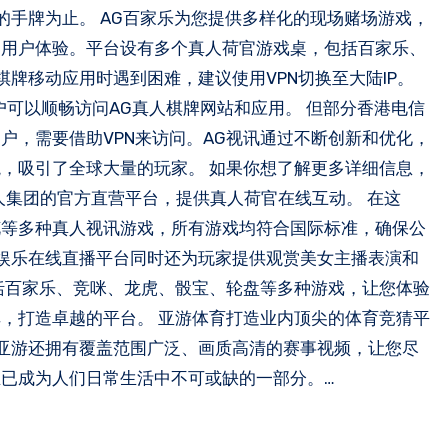
的手牌为止。 AG百家乐为您提供多样化的现场赌场游戏，
的用户体验。平台设有多个真人荷官游戏桌，包括百家乐、
棋牌移动应用时遇到困难，建议使用VPN切换至大陆IP。
户可以顺畅访问AG真人棋牌网站和应用。 但部分香港电信
户，需要借助VPN来访问。AG视讯通过不断创新和优化，
，吸引了全球大量的玩家。 如果你想了解更多详细信息，
真人集团的官方直营平台，提供真人荷官在线互动。 在这
花等多种真人视讯游戏，所有游戏均符合国际标准，确保公
动娱乐在线直播平台同时还为玩家提供观赏美女主播表演和
括百家乐、竞咪、龙虎、骰宝、轮盘等多种游戏，让您体验
，打造卓越的平台。 亚游体育打造业内顶尖的体育竞猜平
G亚游还拥有覆盖范围广泛、画质高清的赛事视频，让您尽
已成为人们日常生活中不可或缺的一部分。…