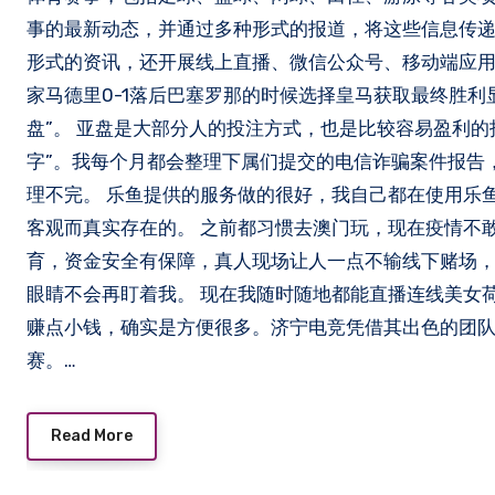
事的最新动态，并通过多种形式的报道，将这些信息传递
形式的资讯，还开展线上直播、微信公众号、移动端应
家马德里0-1落后巴塞罗那的时候选择皇马获取最终胜利显然应该
盘”。 亚盘是大部分人的投注方式，也是比较容易盈利
字”。我每个月都会整理下属们提交的电信诈骗案件报告
理不完。 乐鱼提供的服务做的很好，我自己都在使用乐
客观而真实存在的。 之前都习惯去澳门玩，现在疫情不
育，资金安全有保障，真人现场让人一点不输线下赌场
眼睛不会再盯着我。 现在我随时随地都能直播连线美女
赚点小钱，确实是方便很多。济宁电竞凭借其出色的团
赛。…
Read More