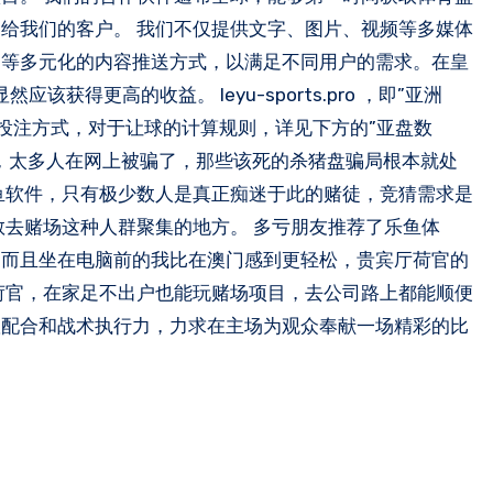
给我们的客户。 我们不仅提供文字、图片、视频等多媒体
用等多元化的内容推送方式，以满足不同用户的需求。在皇
获得更高的收益。 leyu-sports.pro ，即”亚洲
的投注方式，对于让球的计算规则，详见下方的”亚盘数
，太多人在网上被骗了，那些该死的杀猪盘骗局根本就处
鱼软件，只有极少数人是真正痴迷于此的赌徒，竞猜需求是
敢去赌场这种人群聚集的地方。 多亏朋友推荐了乐鱼体
，而且坐在电脑前的我比在澳门感到更轻松，贵宾厅荷官的
荷官，在家足不出户也能玩赌场项目，去公司路上都能顺便
队配合和战术执行力，力求在主场为观众奉献一场精彩的比