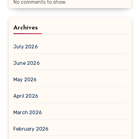
No comments to show.
Archives
July 2026
June 2026
May 2026
April 2026
March 2026
February 2026