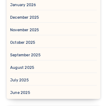
January 2026
December 2025
November 2025
October 2025
September 2025
August 2025
July 2025
June 2025