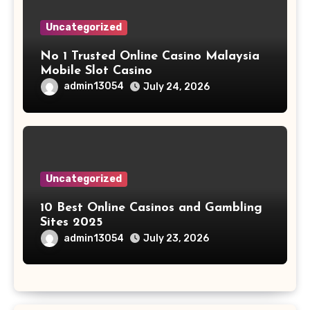
Uncategorized
No 1 Trusted Online Casino Malaysia
Mobile Slot Casino
admin13054
July 24, 2026
Uncategorized
10 Best Online Casinos and Gambling
Sites 2025
admin13054
July 23, 2026