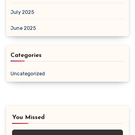
July 2025
June 2025
Categories
Uncategorized
You Missed