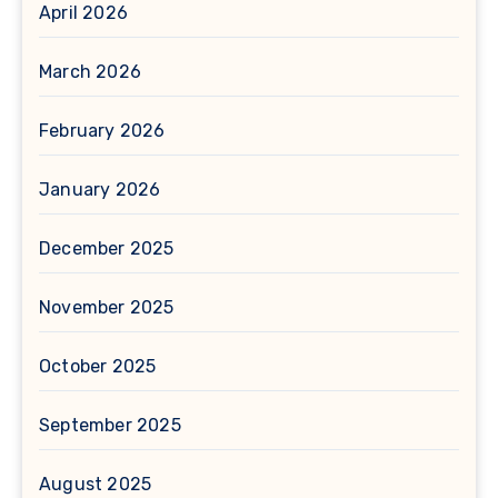
April 2026
March 2026
February 2026
January 2026
December 2025
November 2025
October 2025
September 2025
August 2025