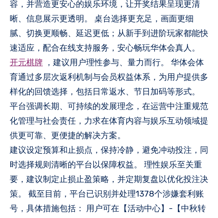
容，并营造更安心的娱乐环境，让开奖结果呈现更清
晰、信息展示更透明。 桌台选择更充足，画面更细
腻、切换更顺畅、延迟更低；从新手到进阶玩家都能快
速适应，配合在线支持服务，安心畅玩华体会真人。
开元棋牌
，建议用户理性参与、量力而行。 华体会体
育通过多层次返利机制与会员权益体系，为用户提供多
样化的回馈选择，包括日常返水、节日加码等形式。
平台强调长期、可持续的发展理念，在运营中注重规范
化管理与社会责任，力求在体育内容与娱乐互动领域提
供更可靠、更便捷的解决方案。
建议设定预算和止损点，保持冷静，避免冲动投注，同
时选择规则清晰的平台以保障权益。 理性娱乐至关重
要，建议制定止损止盈策略，并定期复盘以优化投注决
策。 截至目前，平台已识别并处理1378个涉嫌套利账
号，具体措施包括： 用户可在【活动中心】-【中秋转