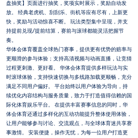
盘抽奖】页面进行抽奖，奖项实时展示，奖励自动发
放。 经典老虎机、刮刮乐、街机等应有尽有，上新更
快，奖励与活动惊喜不断。 玩法类型集中呈现，并支
持提前兑现/提前结算，赛前与滚球都能灵活把握节
奏。
华体会体育覆盖全球热门赛事，提供更有优势的赔率与
更顺滑的参与体验；支持高清视频与动画直播，让竞猜
过程更刺激、更好看。 华体会体育提供多样玩法与实
时滚球体验，支持快速切换与多线路加载更顺畅，充分
满足不同用户偏好。 平台始终以用户体验为导向，持
续优化内容结构与服务质量，致力于打造值得信赖的国
际化体育娱乐平台。 在提供丰富赛事信息的同时，华
体会体育还通过多样化的互动功能提升整体使用体验，
让用户能够参与讨论、交流观点，与全球体育迷共享赛
事激情。 安装便捷，操作无忧，为每一位用户打造更