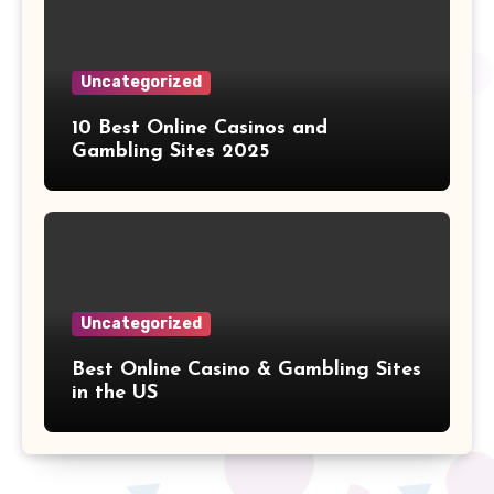
Uncategorized
10 Best Online Casinos and
Gambling Sites 2025
Uncategorized
Best Online Casino & Gambling Sites
in the US