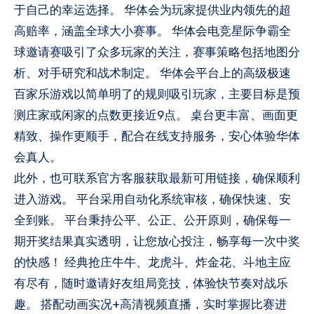
于自己的幸运选择。 华体会为玩家提供业内领先的超
高赔率，涵盖全球大小赛事。 华体会电竞星际争霸全
球邀请赛吸引了众多玩家的关注，赛事策略包括地图分
析、对手研究和战术制定。 华体会平台上的高级极速
百家乐游戏以简单明了的规则吸引玩家，主要目标是预
测庄家或闲家的点数更接近9点。 桌台更丰富、画面更
精致、操作更顺手，配合在线支持服务，安心体验华体
会真人。
此外，也可联系官方客服获取最新可用链接，确保顺利
进入游戏。 平台采用自动化系统审核，确保快速、安
全到账。 平台秉持公平、公正、公开原则，确保每一
期开奖结果真实透明，让您放心投注，畅享每一次中奖
的快感！ 经典抢庄牛牛、龙虎斗、炸金花、斗地主应
有尽有，随时邀请好友组局竞技，体验快节奏对战乐
趣。 搭配动画实况+高清视频直播，实时掌握比赛进