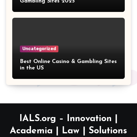
Gambling Sites 2025
Uncategorized
Best Online Casino & Gambling Sites
in the US
IALS.org – Innovation |
Academia | Law | Solutions