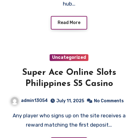
hub…
Read More
Uncategorized
Super Ace Online Slots
Philippines S5 Casino
admin13054
July 11, 2025
No Comments
Any player who signs up on the site receives a
reward matching the first deposit…