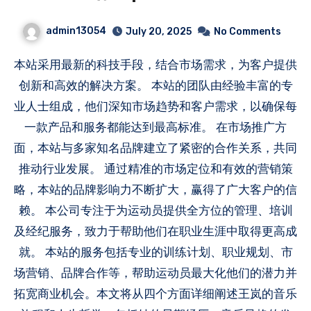
admin13054
July 20, 2025
No Comments
本站采用最新的科技手段，结合市场需求，为客户提供
创新和高效的解决方案。 本站的团队由经验丰富的专
业人士组成，他们深知市场趋势和客户需求，以确保每
一款产品和服务都能达到最高标准。 在市场推广方
面，本站与多家知名品牌建立了紧密的合作关系，共同
推动行业发展。 通过精准的市场定位和有效的营销策
略，本站的品牌影响力不断扩大，赢得了广大客户的信
赖。 本公司专注于为运动员提供全方位的管理、培训
及经纪服务，致力于帮助他们在职业生涯中取得更高成
就。 本站的服务包括专业的训练计划、职业规划、市
场营销、品牌合作等，帮助运动员最大化他们的潜力并
拓宽商业机会。本文将从四个方面详细阐述王岚的音乐