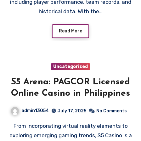
including player performance, team records, and
historical data. With the…
Read More
Uncategorized
S5 Arena: PAGCOR Licensed
Online Casino in Philippines
admin13054
July 17, 2025
No Comments
From incorporating virtual reality elements to
exploring emerging gaming trends, S5 Casino is a