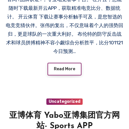
随时下载最新开云APP，获取精准电竞比分、数据统
计。 开云体育 下载让赛事分析触手可及，是您智选的
电竞竞猜伙伴。张伟的复出，不仅意味着个人的强势回
归，更是球队的一次重大利好。 布伦特的防守反击战
术和球员拼搏精神不容小觑综合分析胜平，比分101121
今日预测…
Read More
Uncategorized
亚博体育 Yabo亚博集团官方网
站- Sports APP