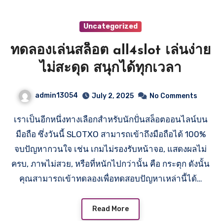
Uncategorized
ทดลองเล่นสล็อต all4slot เล่นง่าย
ไม่สะดุด สนุกได้ทุกเวลา
admin13054
July 2, 2025
No Comments
เราเป็นอีกหนึ่งทางเลือกสำหรับนักปั่นสล็อตออนไลน์บน
มือถือ ซึ่งวันนี้ SLOTXO สามารถเข้าถึงมือถือได้ 100%
จบปัญหากวนใจ เช่น เกมไม่รองรับหน้าจอ, แสดงผลไม่
ครบ, ภาพไม่สวย, หรือที่หนักไปกว่านั้น คือ กระตุก ดังนั้น
คุณสามารถเข้าทดลองเพื่อทดสอบปัญหาเหล่านี้ได้…
Read More