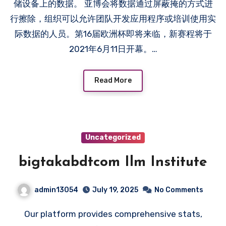
储设备上的数据。 亚博会将数据通过屏蔽掩的方式进
行擦除，组织可以允许团队开发应用程序或培训使用实
际数据的人员。第16届欧洲杯即将来临，新赛程将于
2021年6月11日开幕。…
Read More
Uncategorized
bigtakabdtcom Ilm Institute
admin13054
July 19, 2025
No Comments
Our platform provides comprehensive stats,