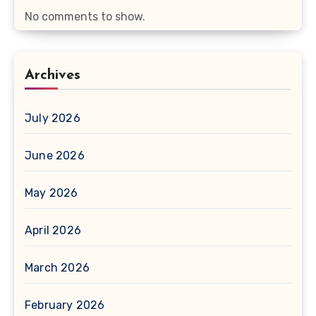
No comments to show.
Archives
July 2026
June 2026
May 2026
April 2026
March 2026
February 2026