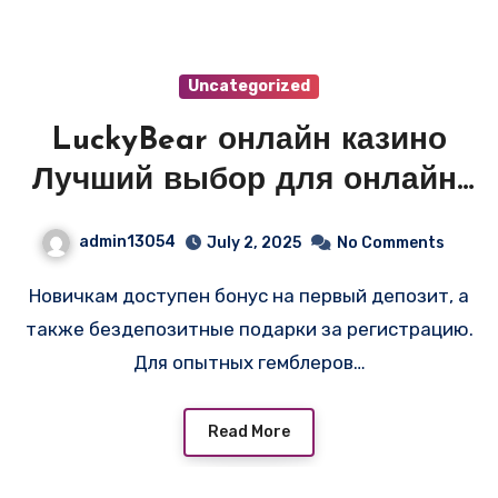
Uncategorized
LuckyBear онлайн казино
Лучший выбор для онлайн-
игроков
admin13054
July 2, 2025
No Comments
Новичкам доступен бонус на первый депозит, а
также бездепозитные подарки за регистрацию.
Для опытных гемблеров…
Read More